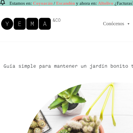
Estamos en:
Coyoacán
/
Escandón
y ahora en:
Altolivo
¿Facturas
Saltar
al
contenido
Conócenos
Guía simple para mantener un jardín bonito 