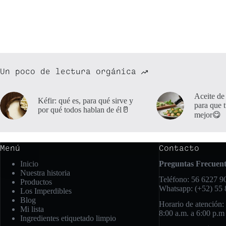
Un poco de lectura orgánica
Aceite de
Kéfir: qué es, para qué sirve y
para que 
por qué todos hablan de él🥛
mejor😋
Menú
Contacto
Inicio
Preguntas Frecuent
Nuestra historia
Teléfono: 56 6227 90
Productos
Whatsapp: (+52) 55
Los Imperdibles
Blog
Horario de atención:
Mi lista
8:00 a.m. a 6:00 p.m
Ingredientes etiquetado limpio