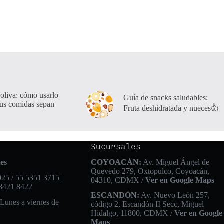
 oliva: cómo usarlo
Guía de snacks saludables:
tus comidas sepan
Fruta deshidratada y nueces👍
Sucursales
es
COYOACÁN:
Av. Miguel Ángel de
Quevedo 279, Oxtopulco, Coyoacán,
25 / 55 5351 3715 |
04310, CDMX /
Ver en Google Maps
 8421 8422
ESCANDÓN:
Av. Nuevo León 257,
 Lunes a viernes de
código 2, Escandón II Secc, Miguel
Hidalgo, 11800, CDMX /
Ver en Google
Maps