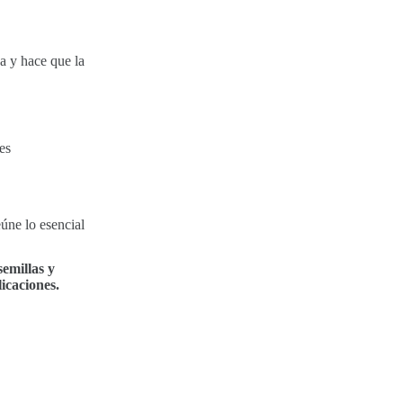
ea y hace que la
es
eúne lo esencial
emillas y
icaciones.