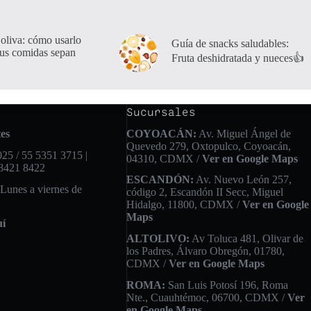
 oliva: cómo usarlo
Guía de snacks saludables:
tus comidas sepan
Fruta deshidratada y nueces👍
Sucursales
es
COYOACÁN:
Av. Miguel Ángel de
Quevedo 279, Oxtopulco, Coyoacán,
25 / 55 5351 3715 |
04310, CDMX /
Ver en Google Maps
 8421 8422
ESCANDÓN:
Av. Nuevo León 257,
 Lunes a viernes de
código 2, Escandón II Secc, Miguel
Hidalgo, 11800, CDMX /
Ver en Google
Maps
uí
ALTOLIVO:
Av Toluca 481, Olivar de
los Padres, Álvaro Obregón, 01780,
CDMX /
Ver en Google Maps
ROMA:
San Luis Potosí 196, Roma
Nte., Cuauhtémoc, 06700, CDMX /
Ver
en Google Maps