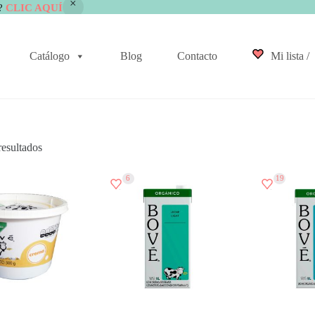
?
CLIC AQUÍ
Catálogo
Blog
Contacto
Mi lista /
resultados
6
19