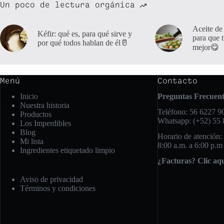
Un poco de lectura orgánica
Aceite de
Kéfir: qué es, para qué sirve y
para que 
por qué todos hablan de él🥛
mejor😋
Menú
Contacto
Inicio
Preguntas Frecuent
Nuestra historia
Teléfono: 56 6227 90
Productos
Whatsapp: (+52) 55
Los Imperdibles
Blog
Horario de atención:
Mi lista
8:00 a.m. a 6:00 p.m
Ingredientes etiquetado limpio
¿Facturas? Clic aq
Aviso de privacidad
Términos y condiciones