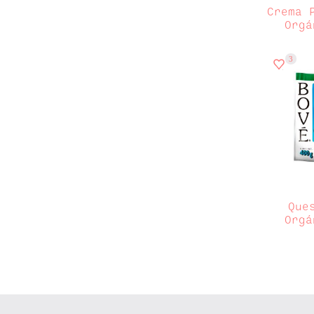
Despensa
(0)
Crema 
Embutidos & charcutería
(0)
Orgá
Frutas y verduras
(0)
Hogar
(0)
Lácteos y huevos
(7)
3
Limpieza
(0)
Los imperdibles
(0)
Mascotas
(0)
Pan y tortillas
(0)
Ready to eat
(0)
Varios
(0)
Que
Orgá