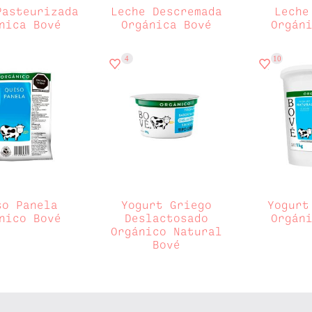
Pasteurizada
Leche Descremada
Leche
nica Bové
Orgánica Bové
Orgán
4
10
so Panela
Yogurt Griego
Yogurt
nico Bové
Deslactosado
Orgán
Orgánico Natural
Bové