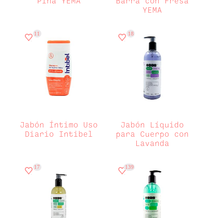
Piña YEMA
Barra con Fresa
YEMA
11
18
Jabón Íntimo Uso
Jabón Líquido
Diario Intibel
para Cuerpo con
Lavanda
17
139