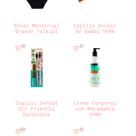
Boxer Menstrual
Cepillo Dental
Grande Talkual
de Bambú YEMA
19
67
Cepillo Dental
Crema Corporal
Eco Friendly
con Macadamia
Doraldent
YEMA
104
62