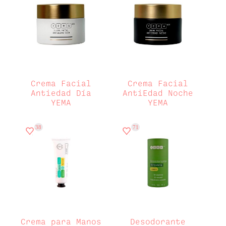
Crema Facial
Crema Facial
Antiedad Día
AntiEdad Noche
YEMA
YEMA
38
71
Crema para Manos
Desodorante