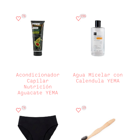
Despensa
(0)
Embutidos & charcutería
(0)
Frutas y verduras
(0)
76
196
Hogar
(0)
Lácteos y huevos
(0)
Limpieza
(0)
Los imperdibles
(0)
Mascotas
(0)
Pan y tortillas
(0)
Ready to eat
(0)
Varios
(1)
Acondicionador
Agua Micelar con
Capilar
Calendula YEMA
Nutrición
Aguacate YEMA
74
19