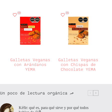
Despensa
(2)
Embutidos & charcutería
(0)
Frutas y verduras
(0)
10
16
Hogar
(0)
Lácteos y huevos
(0)
Limpieza
(0)
Los imperdibles
(0)
Mascotas
(0)
Pan y tortillas
(0)
Ready to eat
(0)
Varios
(0)
Galletas Veganas
Galletas Veganas
con Arándanos
con Chispas de
YEMA
Chocolate YEMA
Un poco de lectura orgánica
Kéfir: qué es, para qué sirve y por qué todos