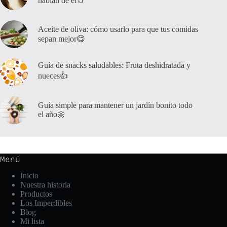
hablan de él🥛
Aceite de oliva: cómo usarlo para que tus comidas
sepan mejor😋
Guía de snacks saludables: Fruta deshidratada y
nueces👍
Guía simple para mantener un jardín bonito todo
el año🌼
Menú
Inicio
Nuestra historia
Productos
Los Imperdibles
Blog
Mi lista