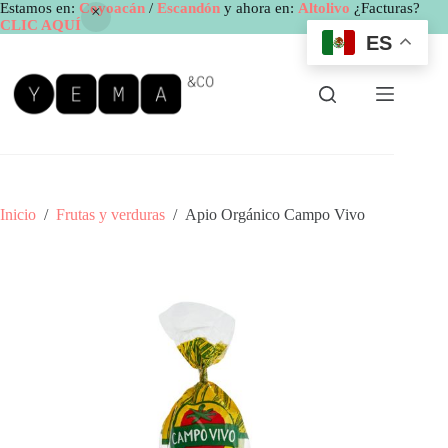
Estamos en:
Coyoacán
/
Escandón
y ahora en:
Altolivo
¿Facturas?
CLIC AQUÍ
ES
Saltar
al
contenido
Inicio
/
Frutas y verduras
/
Apio Orgánico Campo Vivo