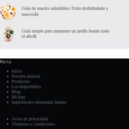
Guía de snacks saludables: Fruta deshidratada y
nueces👍
Guía simple para mantener un jardín bonito todo
el año🌼
Menú
Inicio
Nuestra historia
Productos
Los Imperdibles
Blog
Mi lista
Ingredientes etiquetado limpio
Aviso de privacidad
Términos y condiciones