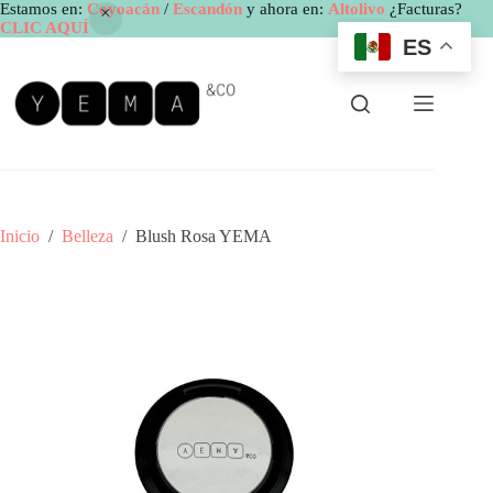
Estamos en:
Coyoacán
/
Escandón
y ahora en:
Altolivo
¿Facturas?
CLIC AQUÍ
ES
Saltar
al
contenido
Inicio
/
Belleza
/
Blush Rosa YEMA