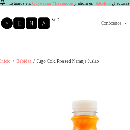
Estamos en:
Coyoacán
/
Escandón
y ahora en:
Altolivo
¿Facturas
Saltar
al
contenido
Conócenos
Inicio
/
Bebidas
/
Jugo Cold Pressed Naranja Juslab