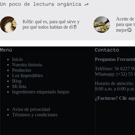
Un poco de lectura orgánica
Aceite de
Kéfir: qué es, para qué sirve y
para que 
por qué todos hablan de él🥛
mejor😋
Menú
Contacto
Inicio
Preguntas Frecuent
Nuestra historia
Teléfono: 56 6227 90
Productos
Whatsapp: (+52) 55
Los Imperdibles
Blog
Horario de atención:
Mi lista
8:00 a.m. a 6:00 p.m
Ingredientes etiquetado limpio
¿Facturas? Clic aq
Aviso de privacidad
Términos y condiciones