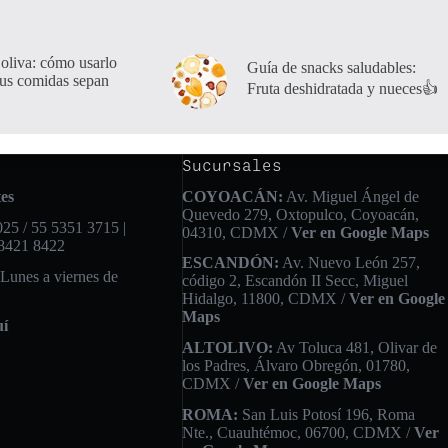
 oliva: cómo usarlo
Guía de snacks saludables:
tus comidas sepan
Fruta deshidratada y nueces👍
Sucursales
es
COYOACÁN:
Av. Miguel Ángel de
Quevedo 279, Oxtopulco, Coyoacán,
25 / 55 5351 3715 |
04310, CDMX /
Ver en Google Maps
 8421 8422
ESCANDÓN:
Av. Nuevo León 257,
 Lunes a viernes de
código 2, Escandón II Secc, Miguel
Hidalgo, 11800, CDMX /
Ver en Google
Maps
uí
ALTOLIVO:
Av Toluca 481, Olivar de
los Padres, Álvaro Obregón, 01780,
CDMX /
Ver en Google Maps
ROMA:
San Luis Potosí 196, Roma
Nte., Cuauhtémoc, 06700, CDMX /
Ver