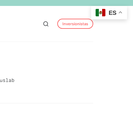
ES
Inversionistas
uslab