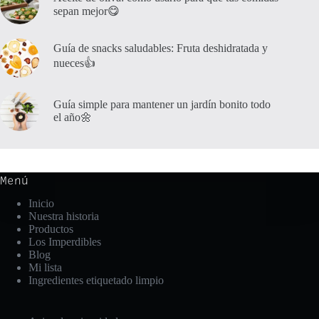
sepan mejor😋
Guía de snacks saludables: Fruta deshidratada y
nueces👍
Guía simple para mantener un jardín bonito todo
el año🌼
Menú
Inicio
Nuestra historia
Productos
Los Imperdibles
Blog
Mi lista
Ingredientes etiquetado limpio