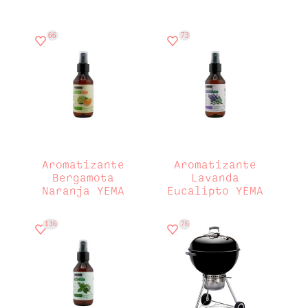
Despensa
(0)
Embutidos & charcutería
(0)
Frutas y verduras
(0)
66
73
Hogar
(15)
Lácteos y huevos
(0)
Limpieza
(0)
Los imperdibles
(8)
Mascotas
(0)
Pan y tortillas
(0)
Ready to eat
(0)
Varios
(0)
Aromatizante
Aromatizante
Bergamota
Lavanda
Naranja YEMA
Eucalipto YEMA
136
76