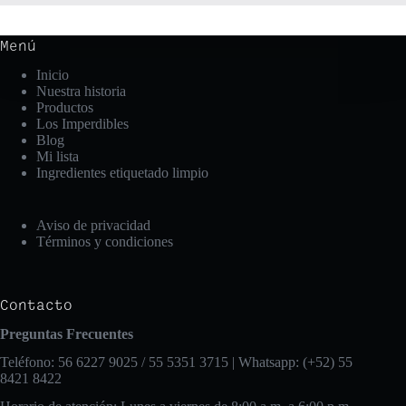
Menú
Inicio
Nuestra historia
Productos
Los Imperdibles
Blog
Mi lista
Ingredientes etiquetado limpio
Aviso de privacidad
Términos y condiciones
Contacto
Preguntas Frecuentes
Teléfono: 56 6227 9025 / 55 5351 3715 | Whatsapp: (+52) 55
8421 8422