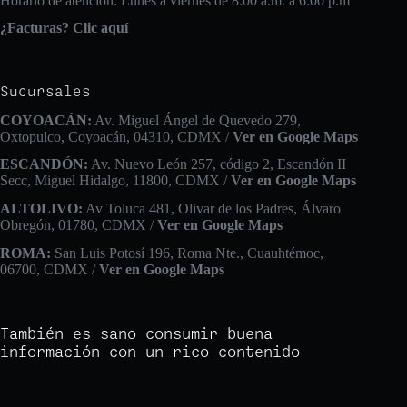
Horario de atención: Lunes a viernes de 8:00 a.m. a 6:00 p.m
¿Facturas? Clic aquí
Sucursales
COYOACÁN:
Av. Miguel Ángel de Quevedo 279,
Oxtopulco, Coyoacán, 04310, CDMX /
Ver en Google Maps
ESCANDÓN:
Av. Nuevo León 257, código 2, Escandón II
Secc, Miguel Hidalgo, 11800, CDMX /
Ver en Google Maps
ALTOLIVO:
Av Toluca 481, Olivar de los Padres, Álvaro
Obregón, 01780, CDMX /
Ver en Google Maps
ROMA:
San Luis Potosí 196, Roma Nte., Cuauhtémoc,
06700, CDMX /
Ver en Google Maps
También es sano consumir buena
información con un rico contenido