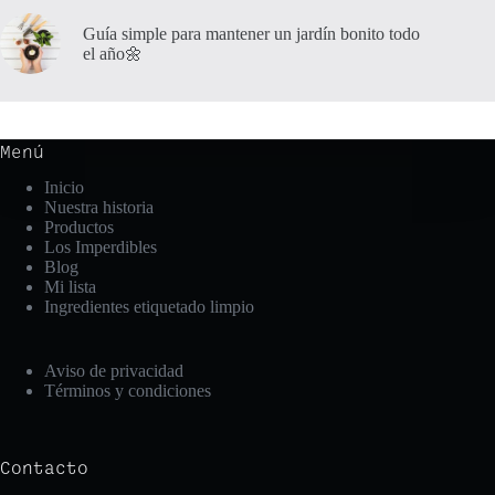
Guía simple para mantener un jardín bonito todo
el año🌼
Menú
Inicio
Nuestra historia
Productos
Los Imperdibles
Blog
Mi lista
Ingredientes etiquetado limpio
Aviso de privacidad
Términos y condiciones
Contacto