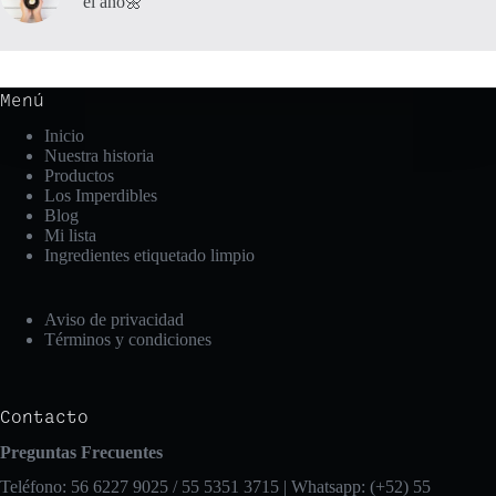
el año🌼
Menú
Inicio
Nuestra historia
Productos
Los Imperdibles
Blog
Mi lista
Ingredientes etiquetado limpio
Aviso de privacidad
Términos y condiciones
Contacto
Preguntas Frecuentes
Teléfono: 56 6227 9025 / 55 5351 3715 | Whatsapp: (+52) 55