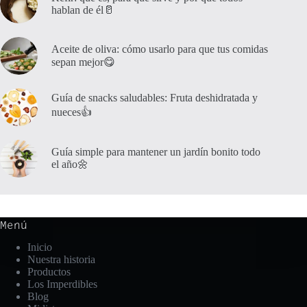
hablan de él🥛
Aceite de oliva: cómo usarlo para que tus comidas
sepan mejor😋
Guía de snacks saludables: Fruta deshidratada y
nueces👍
Guía simple para mantener un jardín bonito todo
el año🌼
Menú
Inicio
Nuestra historia
Productos
Los Imperdibles
Blog