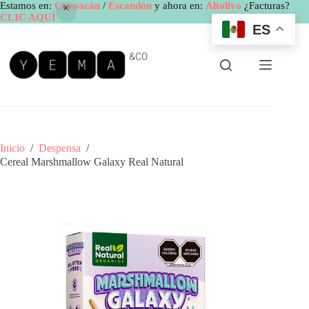
Estamos en:
Coyoacán
/
Escandón
y ahora en:
Altolivo
¿Facturas?
CLIC AQUÍ
ES
Saltar
al
contenido
Inicio
/
Despensa
/
Cereal Marshmallow Galaxy Real Natural